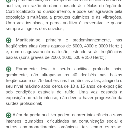
auditivo, em razão do dano causado às células do órgão de
Corti localizado no ouvido interno, e pode ser agravada pela
exposição simultânea a produtos químicos e às vibrações.
Uma vez instalada, a perda auditiva é irreversível e quase
sempre atinge os dois ouvidos;
Manifesta-se, primeira e predominantemente, nas
freqüências altas (sons agudos de 6000, 4000 e 3000 Hertz )
e, com o agravamento da lesão, estende-se às freqüências
baixas (sons graves de 2000, 1000, 500 e 250 Hertz);
Raramente leva à perda auditiva profunda pois,
geralmente, não ultrapassa os 40 decibéis nas baixas
freqüências e os 75 decibéis nas freqüências altas, atingindo o
seu nível máximo após cerca de 10 a 15 anos de exposição
sob condições estáveis de ruído. Uma vez cessada a
exposição ao ruído intenso, não deverá haver progressão da
surdez profissional;
Além da perda auditiva podem ocorrer intolerância a sons
intensos, zumbidos, dificuldades na comunicação social e
outros comprometimentos orgânicos, tais como estresse,