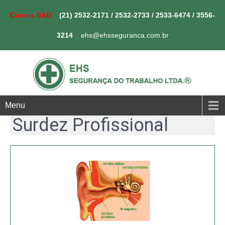
Cursos EAD
(21) 2532-2171
/
2532-2733
/
2533-6474
/
3556-
3214
ehs@ehsseguranca.com.br
Menu
Surdez Profissional