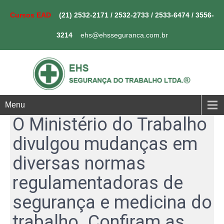
Cursos EAD
(21) 2532-2171
/
2532-2733
/
2533-6474
/
3556-
3214
ehs@ehsseguranca.com.br
Menu
O Ministério do Trabalho
divulgou mudanças em
diversas normas
regulamentadoras de
segurança e medicina do
trabalho. Confiram as